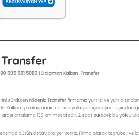
REZERVASYON YAP
Transfer
 ₺ | +90 505 581 5080 | Dalaman Kalkan Transfer
erini sürdüren
Nildeniz Transfer
firmamız yurt işi ve yurt dışında
tedir. Kalkan ‘ya ulaşmanın en kısa yolu yurt içi ve yurt dışından
n arası ortalama 130 km mesafedir. 2 saat sürecek bu yolculu
isinde bütün detaylara yer veririz. Firma olarak tecrübeli ve bu i