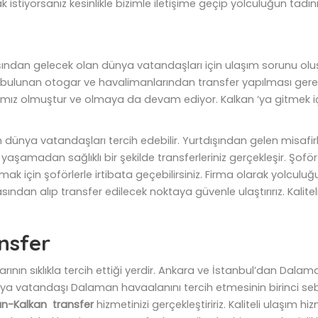
 istiyorsanız kesinlikle bizimle iletişime geçip yolculuğun tadını ç
ından gelecek olan dünya vatandaşları için ulaşım sorunu oluşt
e bulunan otogar ve havalimanlarından transfer yapılması gere
amız olmuştur ve olmaya da devam ediyor. Kalkan ‘ya gitmek iç
dünya vatandaşları tercih edebilir. Yurtdışından gelen misafirler
 yaşamadan sağlıklı bir şekilde transferleriniz gerçekleşir. Şoför
urmak için şoförlerle irtibata geçebilirsiniz. Firma olarak yolcu
oktasından alıp transfer edilecek noktaya güvenle ulaştırırız. Kalit
nsfer
ın sıklıkla tercih ettiği yerdir. Ankara ve İstanbul’dan Dalama
a vatandaşı Dalaman havaalanını tercih etmesinin birinci sebe
n-Kalkan transfer
hizmetinizi gerçekleştiririz. Kaliteli ulaşım 