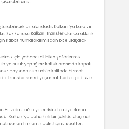
ıkarabilirsiniz.
urabilecek bir alandadır. Kalkan ‘ya kara ve
kir. Söz konusu
Kalkan
transfer
olunca akla ilk
in irtibat numaralarımızdan bize ulaşarak
imiz için yabancı dil bilen şoförlerimizi
 ile yolculuk yaptığınız koltuk arasında kapalı
luğunuz boyunca size üstün kalitede hizmet
eli bir transfer süreci yaşamak herkes gibi sizin
n Havalimanı’na yıl içerisinde milyonlarca
bi Kalkan ‘ya daha hızlı bir şekilde ulaşmak
hizmeti sunan firmamız belirttiğiniz saatten