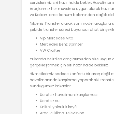
servislerimiz sizi hazır halde bekler. Havaliman
Araçlarımız her mevsime uygun olarak hazırlanır.
ve Kalkan arası konum bakımından dağlık oldu
Nildeniz Transfer olarak son model araçlarla si
şekilde transfer süreci boyunca rahat bir şekil
Vip Mercedes Vito
Mercedes Benz Sprinter
VW Crafter
Yukarıda belirtilen araçlarımızdan size uygun ol
gerçekleştirmek için sizi hazır halde bekleriz.
Hizmetlerimiz sadece konforlu bir araç değil a
havalimanında karşılama yaparak sizi transfer a
sunduğumuz imkanlar:
Ücretsiz havalimanı karşılaması
Ücretsiz su
Kaliteli yolculuk keyfi
Araç içi klima, televizyon