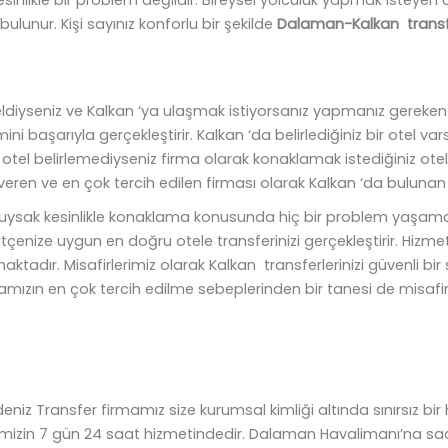
ulunur. Kişi sayınız konforlu bir şekilde
Dalaman-Kalkan trans
eldiyseniz ve Kalkan ‘ya ulaşmak istiyorsanız yapmanız gereken t
mini başarıyla gerçekleştirir. Kalkan ‘da belirlediğiniz bir otel v
ir otel belirlemediyseniz firma olarak konaklamak istediğiniz ote
ren ve en çok tercih edilen firması olarak Kalkan ‘da bulunan bi
olduysak kesinlikle konaklama konusunda hiç bir problem yaşamaz
tçenize uygun en doğru otele transferinizi gerçekleştirir. Hizme
adır. Misafirlerimiz olarak Kalkan transferlerinizi güvenli bir ş
mızın en çok tercih edilme sebeplerinden bir tanesi de misafirl
Nildeniz Transfer firmamız size kurumsal kimliği altında sınırsız
lerimizin 7 gün 24 saat hizmetindedir. Dalaman Havalimanı’na saa