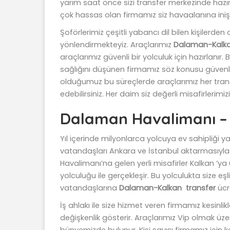
yarım saat önce sizi transfer merkezinde hazır
çok hassas olan firmamız siz havaalanına iniş
Şoförlerimiz çeşitli yabancı dil bilen kişilerde
yönlendirmekteyiz. Araçlarımız
Dalaman-Kalka
araçlarımız güvenli bir yolculuk için hazırlanır
sağlığını düşünen firmamız söz konusu güven
olduğumuz bu süreçlerde araçlarımız her tran
edebilirsiniz. Her daim siz değerli misafirlerimi
Dalaman Havalimanı –
Yıl içerinde milyonlarca yolcuya ev sahipliği
vatandaşları Ankara ve İstanbul aktarmasıyla 
Havalimanı’na gelen yerli misafirler Kalkan ‘y
yolculuğu ile gerçekleşir. Bu yolculukta size eş
vatandaşlarına
Dalaman-Kalkan transfer
ücr
İş ahlakı ile size hizmet veren firmamız kesinl
değişkenlik gösterir. Araçlarımız Vip olmak üzere
bünyemizde bulunur. Kişi sayısı firmamız için ke