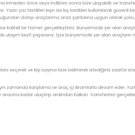
ına inmeden önce veya indikten sonra bize ulaşabilir ve transfer h
 Yazın yaz lastikleri kışın ise kış lastikleri kullanılarak güvenl
ğundan dolayı araçlarımız arazi şartlarına uygun olarak yolcu
ze kaliteli bir hizmet gerçekleştiririz. Bünyemizde yer alan ara
de ulaşım keyfi yaşarsınız. İşte bünyemizde yer alan araçların m
anı seçerek ve kişi sayınızı bize belirterek istediğiniz saatte is
ynı zamanda karşılama ve araç içi ikramlarla devam eder. Yurt dı
racına kadar ulaştırıp ardından Kalkan transferinizi gerçekleşti