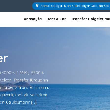
Adres: Karaçalı Mah. Celal Bayar Cad. No:6
Anasayfa
Rent A Car
Transfer Bölgelerimi
er
 4000 ₺ | 1-16 Kişi 5500 ₺ |
alkan Transfer Türkiye’nin
en Nildeniz Transfer firmamız
güvenli, konforlu ve hızlı bir
kan ‘ya ulaşmanın […]