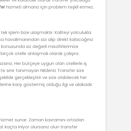
fer
hizmeti almanız için problem teşkil etmez.
ek işlem bize ulaşmaktır. Kaliteyi yolculukla
arsa havalimanından sizi alıp direkt kalacağınız
l konusunda siz değerli misafirlerimize
rçok otelle anlaşmalı olarak çalışırız.
sınız. Her bütçeye uygun olan otellerle iş
tte sınır tanımayan Nildeniz Transfer size
ekilde gerçekleştirir ve size olabilecek her
erine karşı göstermiş olduğu ilgi ve alakadır.
 bir hizmet sunar. Zaman kavramını ortadan
t kaçta iniyor olursanız olun transfer