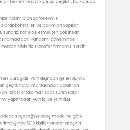
kle bir bekletme söz konusu değildir. Bu konuda
inize hakim olan şoförlerimizi
 olarak kontrolleri ve bakımları yapılan
nize sunarız. Kar elde etmekten çok insan
hazırlamaktadır. Pandemi döneminde
madan Nildeniz Transfer firmamızı tercih
lmez durağıdır. Yurt dışından gelen dünya
’nin çeşitli havalimanlarından Dalaman
alkan arası ortalama 1 saat süren kara
rımı yapmadan yurt içi ve yurt dışı
miz sadece seçeceğiniz araç modeline göre
miz içinde 12,13 kişilik transfer araçları
ileler ve kalabalık olarak transfer yolculuğu