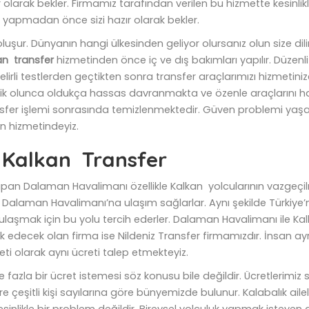
 olarak bekler. Firmamız tarafından verilen bu hizmette kesinli
 yapmadan önce sizi hazır olarak bekler.
n oluşur. Dünyanın hangi ülkesinden geliyor olursanız olun size dil
n transfer
hizmetinden önce iç ve dış bakımları yapılır. Düzenli
. Belirli testlerden geçtikten sonra transfer araçlarımızı hizmeti
lik olunca oldukça hassas davranmakta ve özenle araçlarını 
sfer işlemi sonrasında temizlenmektedir. Güven problemi yaşa
zin hizmetindeyiz.
 Kalkan Transfer
 yapan Dalaman Havalimanı özellikle Kalkan yolcularının vazgeçi
Dalaman Havalimanı’na ulaşım sağlarlar. Aynı şekilde Türkiye
a ulaşmak için bu yolu tercih ederler. Dalaman Havalimanı ile K
lik edecek olan firma ise Nildeniz Transfer firmamızdır. İnsan ay
eti olarak aynı ücreti talep etmekteyiz.
ikle fazla bir ücret istemesi söz konusu bile değildir. Ücretleri
 çeşitli kişi sayılarına göre bünyemizde bulunur. Kalabalık aileleri
sinlikle bir problem değildir. Bireysel yolculuk yapmak isteyen a